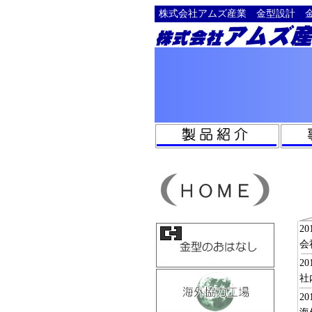
株式会社アムズ産業 金型設計
20
会
20
社
20